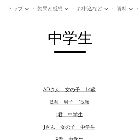
トップ
効果と感想
お申込など
資料
ip to main content
Skip to navigat
中学生
ADさん　女の子　14歳
B君　男子　15歳
I君　中学生
Jさん　女の子　中学生
P君　中学生