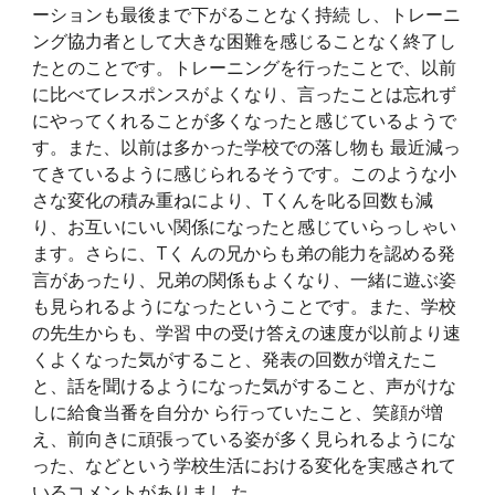
ーションも最後まで下がることなく持続 し、トレーニ
ング協力者として大きな困難を感じることなく終了し
たとのことです。トレーニングを行ったことで、以前
に比べてレスポンスがよくなり、言ったことは忘れず
にやってくれることが多くなったと感じているようで
す。また、以前は多かった学校での落し物も 最近減っ
てきているように感じられるそうです。このような小
さな変化の積み重ねにより、Tくんを叱る回数も減
り、お互いにいい関係になったと感じていらっしゃい
ます。さらに、Tく んの兄からも弟の能力を認める発
言があったり、兄弟の関係もよくなり、一緒に遊ぶ姿
も見られるようになったということです。また、学校
の先生からも、学習 中の受け答えの速度が以前より速
くよくなった気がすること、発表の回数が増えたこ
と、話を聞けるようになった気がすること、声がけな
しに給食当番を自分か ら行っていたこと、笑顔が増
え、前向きに頑張っている姿が多く見られるようにな
った、などという学校生活における変化を実感されて
いるコメントがありまし た。